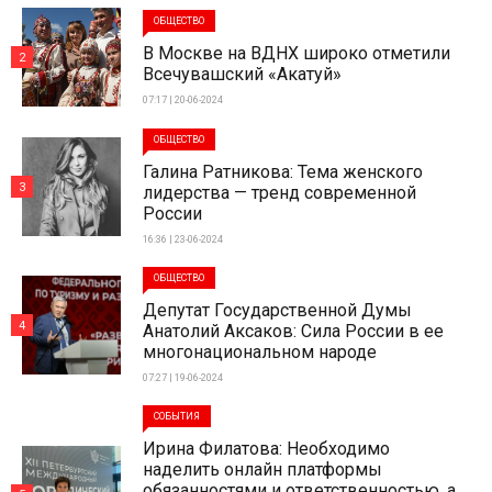
ОБЩЕСТВО
В Москве на ВДНХ широко отметили
2
Всечувашский «Акатуй»
07:17 | 20-06-2024
ОБЩЕСТВО
Галина Ратникова: Тема женского
3
лидерства — тренд современной
России
16:36 | 23-06-2024
ОБЩЕСТВО
Депутат Государственной Думы
4
Анатолий Аксаков: Сила России в ее
многонациональном народе
07:27 | 19-06-2024
СОБЫТИЯ
Ирина Филатова: Необходимо
наделить онлайн платформы
обязанностями и ответственностью, а