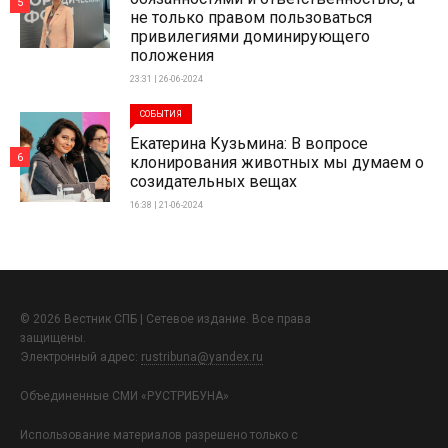
5
не только правом пользоваться
привилегиями доминирующего
положения
23:31 | 26-06-2024
СОБЫТИЯ
Екатерина Кузьмина: В вопросе
6
клонирования животных мы думаем о
созидательных вещах
16:38 | 21-06-2024
© 2026 Вестник СПБ | Сетевое издание. Все права
защищены.
Электронный адрес:
rustribuna@yandex.ru
Объединенные СМИ «РУСТРИБУНА»
Использование материалов разрешено только с