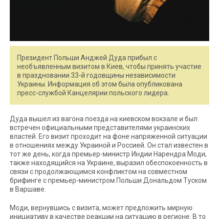
Президент Польши Анджей Дуда прибыл с
необъявленным визитом в Киев, чтобы принять участие
в праздновании 33-й годовщины независимости
Украины. Информация об этом была опубликована
пресс-службой Канцелярии польского лидера.
Дуда вышел из вагона поезда на киевском вокзале и был
встречен официальными представителями украинских
властей. Его визит проходит на фоне напряженной ситуации
в отношениях между Украиной и Россией. Он стал известен в
тот же день, когда премьер-министр Индии Нарендра Моди,
также находящийся на Украине, выразил обеспокоенность в
связи с продолжающимся конфликтом на совместном
брифинге с премьер-министром Польши Дональдом Туском
в Варшаве.
Моди, вернувшись с визита, может предложить мирную
инициативу в качестве реакции на ситуацию в регионе. В то