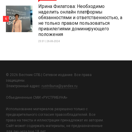
Ирина Филатова: Необходимо
наделить онлайн платформы
обязанностями и ответственностью, а
6
не только правом пользоваться
привилегиями доминирующего
положения
23:31 | 26-06-2024
© 2026 Вестник СПБ | Сетевое издание. Все права
защищены.
Электронный адрес:
rustribuna@yandex.ru
Объединенные СМИ «РУСТРИБУНА»
Использование материалов разрешено только с
предварительного согласия правообладателей. Все
права на тексты и иллюстрации принадлежат их авторам.
Сайт может содержать материалы, не предназначенные
для лиц младше 18 лет.