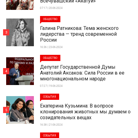
Всечувашский «Акатуй»
07:17 | 20-06-2024
ОБЩЕСТВО
Галина Ратникова: Тема женского
3
лидерства — тренд современной
России
16:36 | 23-06-2024
ОБЩЕСТВО
Депутат Государственной Думы
4
Анатолий Аксаков: Сила России в ее
многонациональном народе
07:27 | 19-06-2024
СОБЫТИЯ
Екатерина Кузьмина: В вопросе
5
клонирования животных мы думаем о
созидательных вещах
16:38 | 21-06-2024
СОБЫТИЯ