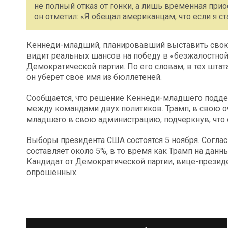
не полный отказ от гонки, а лишь временная прио
он отметил: «Я обещал американцам, что если я с
Кеннеди-младший, планировавший выставить свою 
видит реальных шансов на победу в «безжалостной
Демократической партии. По его словам, в тех шта
он уберет свое имя из бюллетеней.
Сообщается, что решение Кеннеди-младшего подде
между командами двух политиков. Трамп, в свою о
младшего в свою администрацию, подчеркнув, что 
Выборы президента США состоятся 5 ноября. Согла
составляет около 5%, в то время как Трамп на дан
Кандидат от Демократической партии, вице-презид
опрошенных.