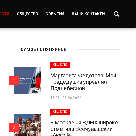
ОСТИ
ОБЩЕСТВО
СОБЫТИЯ
НАШИ КОНТАКТЫ
САМОЕ ПОПУЛЯРНОЕ
ОБЩЕСТВО
Маргарита Федотова: Мой
1
прадедушка управлял
Поднебесной
18:03 | 23-06-2024
ОБЩЕСТВО
В Москве на ВДНХ широко
2
отметили Всечувашский
«Акатуй»