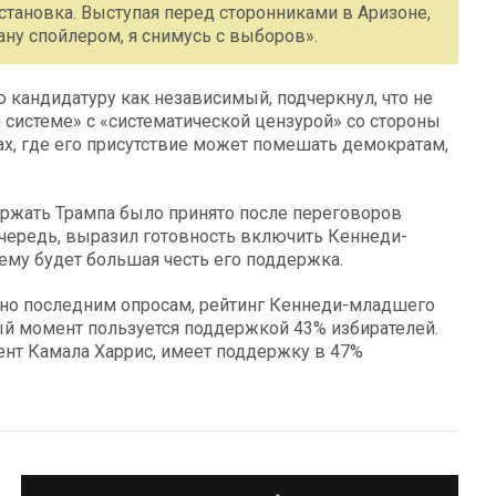
становка. Выступая перед сторонниками в Аризоне,
тану спойлером, я снимусь с выборов».
кандидатуру как независимый, подчеркнул, что не
 системе» с «систематической цензурой» со стороны
тах, где его присутствие может помешать демократам,
ржать Трампа было принято после переговоров
чередь, выразил готовность включить Кеннеди-
ему будет большая честь его поддержка.
сно последним опросам, рейтинг Кеннеди-младшего
ный момент пользуется поддержкой 43% избирателей.
ент Камала Харрис, имеет поддержку в 47%