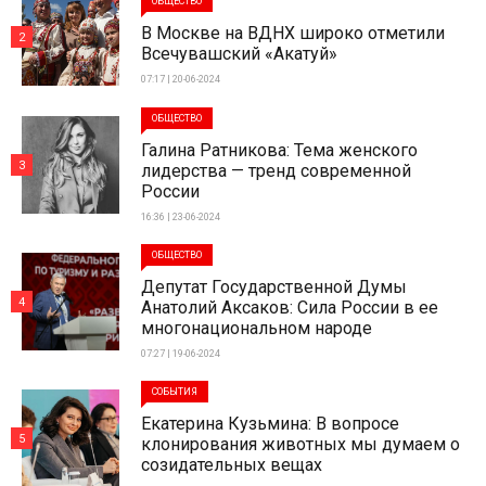
ОБЩЕСТВО
В Москве на ВДНХ широко отметили
2
Всечувашский «Акатуй»
07:17 | 20-06-2024
ОБЩЕСТВО
Галина Ратникова: Тема женского
3
лидерства — тренд современной
России
16:36 | 23-06-2024
ОБЩЕСТВО
Депутат Государственной Думы
4
Анатолий Аксаков: Сила России в ее
многонациональном народе
07:27 | 19-06-2024
СОБЫТИЯ
Екатерина Кузьмина: В вопросе
5
клонирования животных мы думаем о
созидательных вещах