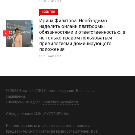
16:38 | 21-06-2024
СОБЫТИЯ
Ирина Филатова: Необходимо
наделить онлайн платформы
обязанностями и ответственностью, а
6
не только правом пользоваться
привилегиями доминирующего
положения
23:31 | 26-06-2024
© 2026 Вестник СПБ | Сетевое издание. Все права
защищены.
Электронный адрес:
rustribuna@yandex.ru
Объединенные СМИ «РУСТРИБУНА»
Использование материалов разрешено только с
предварительного согласия правообладателей. Все