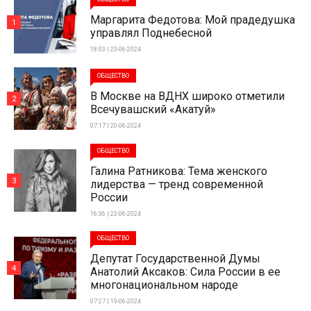
Маргарита Федотова: Мой прадедушка
1
управлял Поднебесной
18:03 | 23-06-2024
ОБЩЕСТВО
В Москве на ВДНХ широко отметили
2
Всечувашский «Акатуй»
07:17 | 20-06-2024
ОБЩЕСТВО
Галина Ратникова: Тема женского
3
лидерства — тренд современной
России
16:36 | 23-06-2024
ОБЩЕСТВО
Депутат Государственной Думы
4
Анатолий Аксаков: Сила России в ее
многонациональном народе
07:27 | 19-06-2024