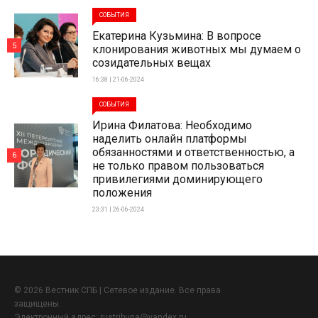
СОБЫТИЯ
Екатерина Кузьмина: В вопросе
5
клонирования животных мы думаем о
созидательных вещах
16:38 | 21-06-2024
СОБЫТИЯ
Ирина Филатова: Необходимо
наделить онлайн платформы
обязанностями и ответственностью, а
6
не только правом пользоваться
привилегиями доминирующего
положения
23:31 | 26-06-2024
© 2026 Вестник СПБ | Сетевое издание. Все права
защищены.
Электронный адрес:
rustribuna@yandex.ru