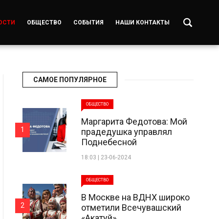
ОСТИ
ОБЩЕСТВО
СОБЫТИЯ
НАШИ КОНТАКТЫ
САМОЕ ПОПУЛЯРНОЕ
ОБЩЕСТВО
Маргарита Федотова: Мой
1
прадедушка управлял
Поднебесной
18:03 | 23-06-2024
ОБЩЕСТВО
В Москве на ВДНХ широко
2
отметили Всечувашский
«Акатуй»