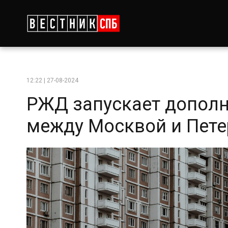
12:22 | 27-08-2024
РЖД запускает допол
между Москвой и Пете