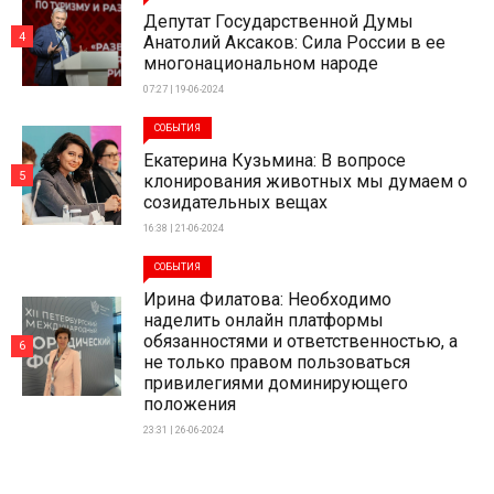
Депутат Государственной Думы
4
Анатолий Аксаков: Сила России в ее
многонациональном народе
07:27 | 19-06-2024
СОБЫТИЯ
Екатерина Кузьмина: В вопросе
5
клонирования животных мы думаем о
созидательных вещах
16:38 | 21-06-2024
СОБЫТИЯ
Ирина Филатова: Необходимо
наделить онлайн платформы
обязанностями и ответственностью, а
6
не только правом пользоваться
привилегиями доминирующего
положения
23:31 | 26-06-2024