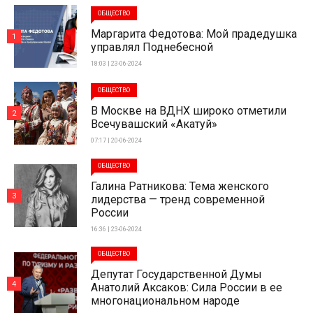
ОБЩЕСТВО
Маргарита Федотова: Мой прадедушка
1
управлял Поднебесной
18:03 | 23-06-2024
ОБЩЕСТВО
В Москве на ВДНХ широко отметили
2
Всечувашский «Акатуй»
07:17 | 20-06-2024
ОБЩЕСТВО
Галина Ратникова: Тема женского
3
лидерства — тренд современной
России
16:36 | 23-06-2024
ОБЩЕСТВО
Депутат Государственной Думы
4
Анатолий Аксаков: Сила России в ее
многонациональном народе