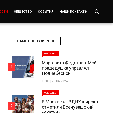
ОСТИ
ОБЩЕСТВО
СОБЫТИЯ
НАШИ КОНТАКТЫ
САМОЕ ПОПУЛЯРНОЕ
ОБЩЕСТВО
Маргарита Федотова: Мой
1
прадедушка управлял
Поднебесной
18:03 | 23-06-2024
ОБЩЕСТВО
В Москве на ВДНХ широко
2
отметили Всечувашский
«Акатуй»