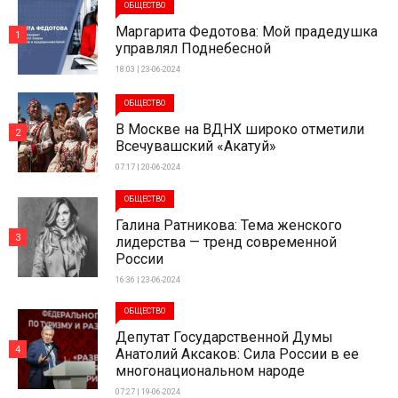
ОБЩЕСТВО
Маргарита Федотова: Мой прадедушка
1
управлял Поднебесной
18:03 | 23-06-2024
ОБЩЕСТВО
В Москве на ВДНХ широко отметили
2
Всечувашский «Акатуй»
07:17 | 20-06-2024
ОБЩЕСТВО
Галина Ратникова: Тема женского
3
лидерства — тренд современной
России
16:36 | 23-06-2024
ОБЩЕСТВО
Депутат Государственной Думы
4
Анатолий Аксаков: Сила России в ее
многонациональном народе
07:27 | 19-06-2024