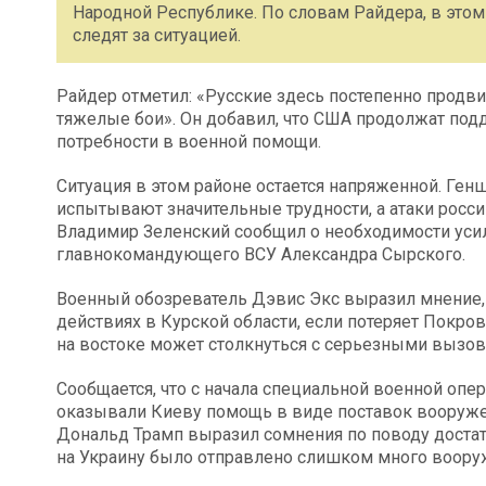
Народной Республике. По словам Райдера, в этом
следят за ситуацией.
Райдер отметил: «Русские здесь постепенно продви
тяжелые бои». Он добавил, что США продолжат подд
потребности в военной помощи.
Ситуация в этом районе остается напряженной. Ген
испытывают значительные трудности, а атаки росс
Владимир Зеленский сообщил о необходимости уси
главнокомандующего ВСУ Александра Сырского.
Военный обозреватель Дэвис Экс выразил мнение,
действиях в Курской области, если потеряет Покровс
на востоке может столкнуться с серьезными вызов
Сообщается, что с начала специальной военной опе
оказывали Киеву помощь в виде поставок вооруже
Дональд Трамп выразил сомнения по поводу достат
на Украину было отправлено слишком много воору