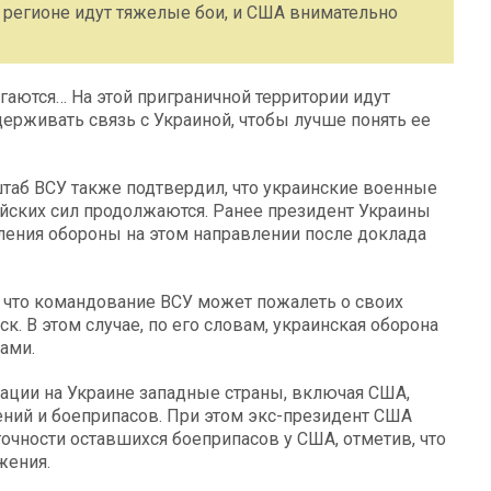
 регионе идут тяжелые бои, и США внимательно
гаются… На этой приграничной территории идут
ерживать связь с Украиной, чтобы лучше понять ее
штаб ВСУ также подтвердил, что украинские военные
ийских сил продолжаются. Ранее президент Украины
ления обороны на этом направлении после доклада
 что командование ВСУ может пожалеть о своих
к. В этом случае, по его словам, украинская оборона
ами.
рации на Украине западные страны, включая США,
ний и боеприпасов. При этом экс-президент США
очности оставшихся боеприпасов у США, отметив, что
жения.