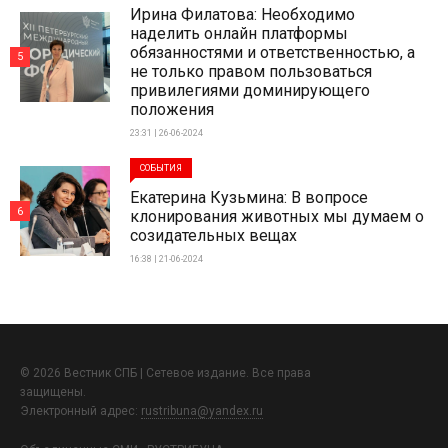
Ирина Филатова: Необходимо
наделить онлайн платформы
обязанностями и ответственностью, а
5
не только правом пользоваться
привилегиями доминирующего
положения
23:31 | 26-06-2024
СОБЫТИЯ
Екатерина Кузьмина: В вопросе
6
клонирования животных мы думаем о
созидательных вещах
16:38 | 21-06-2024
© 2026 Вестник СПБ | Сетевое издание. Все права
защищены.
Электронный адрес:
rustribuna@yandex.ru