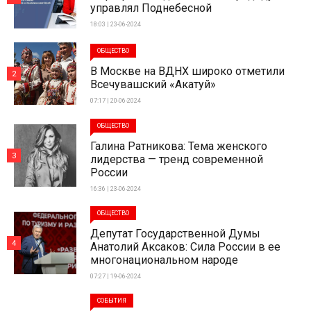
управлял Поднебесной
18:03 | 23-06-2024
ОБЩЕСТВО
В Москве на ВДНХ широко отметили
2
Всечувашский «Акатуй»
07:17 | 20-06-2024
ОБЩЕСТВО
Галина Ратникова: Тема женского
3
лидерства — тренд современной
России
16:36 | 23-06-2024
ОБЩЕСТВО
Депутат Государственной Думы
4
Анатолий Аксаков: Сила России в ее
многонациональном народе
07:27 | 19-06-2024
СОБЫТИЯ