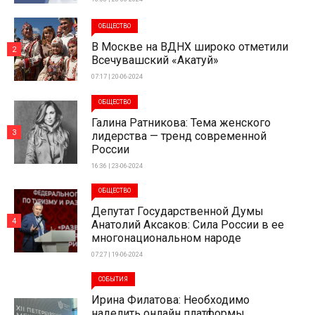
ОБЩЕСТВО
В Москве на ВДНХ широко отметили
2
Всечувашский «Акатуй»
07:17 | 20-06-2024
ОБЩЕСТВО
Галина Ратникова: Тема женского
3
лидерства — тренд современной
России
16:36 | 23-06-2024
ОБЩЕСТВО
Депутат Государственной Думы
4
Анатолий Аксаков: Сила России в ее
многонациональном народе
07:27 | 19-06-2024
СОБЫТИЯ
Ирина Филатова: Необходимо
наделить онлайн платформы