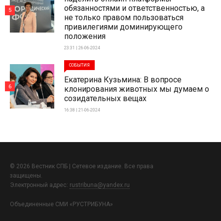
обязанностями и ответственностью, а
5
не только правом пользоваться
привилегиями доминирующего
положения
23:31 | 26-06-2024
СОБЫТИЯ
Екатерина Кузьмина: В вопросе
6
клонирования животных мы думаем о
созидательных вещах
16:38 | 21-06-2024
© 2026 Вестник СПБ | Сетевое издание. Все права
защищены.
Электронный адрес:
rustribuna@yandex.ru
Объединенные СМИ «РУСТРИБУНА»