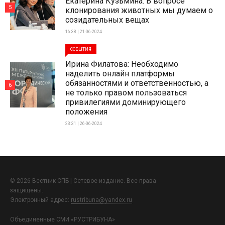
Екатерина Кузьмина: В вопросе
5
клонирования животных мы думаем о
созидательных вещах
16:38 | 21-06-2024
СОБЫТИЯ
Ирина Филатова: Необходимо
наделить онлайн платформы
обязанностями и ответственностью, а
6
не только правом пользоваться
привилегиями доминирующего
положения
23:31 | 26-06-2024
© 2026 Вестник СПБ | Сетевое издание. Все права
защищены.
Электронный адрес:
rustribuna@yandex.ru
Объединенные СМИ «РУСТРИБУНА»