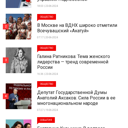
18:03 | 23-06-2024
ОБЩЕСТВО
В Москве на ВДНХ широко отметили
2
Всечувашский «Акатуй»
07:17 | 20-06-2024
ОБЩЕСТВО
Галина Ратникова: Тема женского
3
лидерства — тренд современной
России
16:36 | 23-06-2024
ОБЩЕСТВО
Депутат Государственной Думы
4
Анатолий Аксаков: Сила России в ее
многонациональном народе
07:27 | 19-06-2024
СОБЫТИЯ