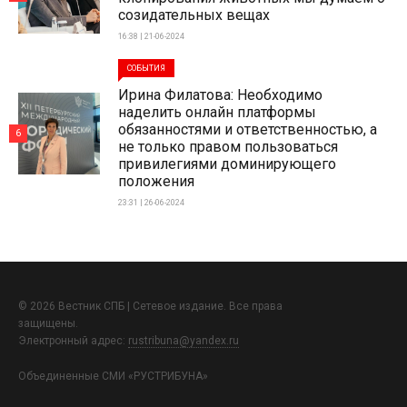
созидательных вещах
16:38 | 21-06-2024
СОБЫТИЯ
Ирина Филатова: Необходимо
наделить онлайн платформы
обязанностями и ответственностью, а
6
не только правом пользоваться
привилегиями доминирующего
положения
23:31 | 26-06-2024
© 2026 Вестник СПБ | Сетевое издание. Все права
защищены.
Электронный адрес:
rustribuna@yandex.ru
Объединенные СМИ «РУСТРИБУНА»