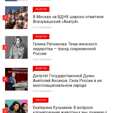
ОБЩЕСТВО
В Москве на ВДНХ широко отметили
2
Всечувашский «Акатуй»
07:17 | 20-06-2024
ОБЩЕСТВО
Галина Ратникова: Тема женского
3
лидерства — тренд современной
России
16:36 | 23-06-2024
ОБЩЕСТВО
Депутат Государственной Думы
4
Анатолий Аксаков: Сила России в ее
многонациональном народе
07:27 | 19-06-2024
СОБЫТИЯ
Екатерина Кузьмина: В вопросе
5
клонирования животных мы думаем о