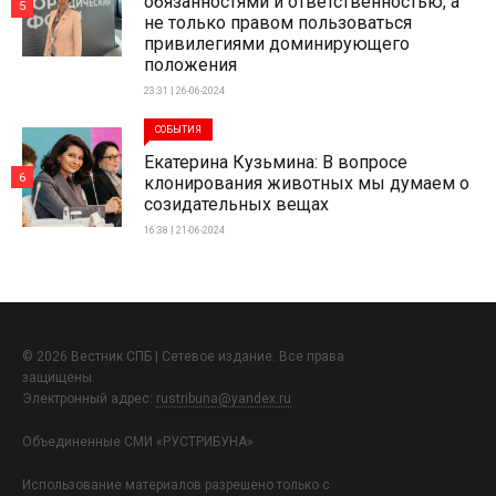
обязанностями и ответственностью, а
5
не только правом пользоваться
привилегиями доминирующего
положения
23:31 | 26-06-2024
СОБЫТИЯ
Екатерина Кузьмина: В вопросе
6
клонирования животных мы думаем о
созидательных вещах
16:38 | 21-06-2024
© 2026 Вестник СПБ | Сетевое издание. Все права
защищены.
Электронный адрес:
rustribuna@yandex.ru
Объединенные СМИ «РУСТРИБУНА»
Использование материалов разрешено только с