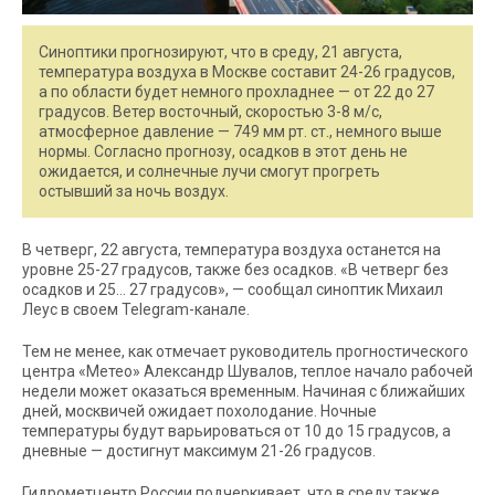
Синоптики прогнозируют, что в среду, 21 августа,
температура воздуха в Москве составит 24-26 градусов,
а по области будет немного прохладнее — от 22 до 27
градусов. Ветер восточный, скоростью 3-8 м/с,
атмосферное давление — 749 мм рт. ст., немного выше
нормы. Согласно прогнозу, осадков в этот день не
ожидается, и солнечные лучи смогут прогреть
остывший за ночь воздух.
В четверг, 22 августа, температура воздуха останется на
уровне 25-27 градусов, также без осадков. «В четверг без
осадков и 25… 27 градусов», — сообщал синоптик Михаил
Леус в своем Telegram-канале.
Тем не менее, как отмечает руководитель прогностического
центра «Метео» Александр Шувалов, теплое начало рабочей
недели может оказаться временным. Начиная с ближайших
дней, москвичей ожидает похолодание. Ночные
температуры будут варьироваться от 10 до 15 градусов, а
дневные — достигнут максимум 21-26 градусов.
Гидрометцентр России подчеркивает, что в среду также