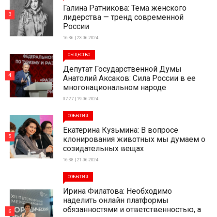
Галина Ратникова: Тема женского
3
лидерства — тренд современной
России
16:36 | 23-06-2024
ОБЩЕСТВО
Депутат Государственной Думы
4
Анатолий Аксаков: Сила России в ее
многонациональном народе
07:27 | 19-06-2024
СОБЫТИЯ
Екатерина Кузьмина: В вопросе
5
клонирования животных мы думаем о
созидательных вещах
16:38 | 21-06-2024
СОБЫТИЯ
Ирина Филатова: Необходимо
наделить онлайн платформы
обязанностями и ответственностью, а
6