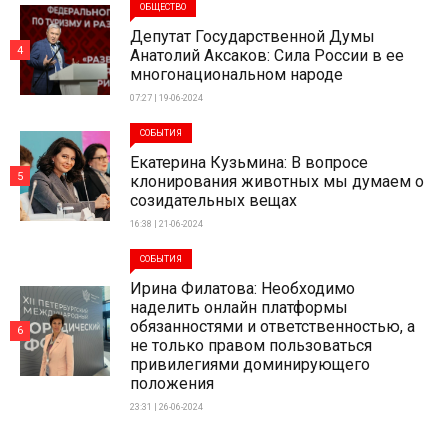
ОБЩЕСТВО
Депутат Государственной Думы
4
Анатолий Аксаков: Сила России в ее
многонациональном народе
07:27 | 19-06-2024
СОБЫТИЯ
Екатерина Кузьмина: В вопросе
5
клонирования животных мы думаем о
созидательных вещах
16:38 | 21-06-2024
СОБЫТИЯ
Ирина Филатова: Необходимо
наделить онлайн платформы
обязанностями и ответственностью, а
6
не только правом пользоваться
привилегиями доминирующего
положения
23:31 | 26-06-2024