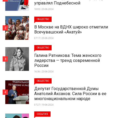
управлял Поднебесной
18:03 | 23-06-2024
ОБЩЕСТВО
В Москве на ВДНХ широко отметили
2
Всечувашский «Акатуй»
07:17 | 20-06-2024
ОБЩЕСТВО
Галина Ратникова: Тема женского
3
лидерства — тренд современной
России
16:36 | 23-06-2024
ОБЩЕСТВО
Депутат Государственной Думы
4
Анатолий Аксаков: Сила России в ее
многонациональном народе
07:27 | 19-06-2024
СОБЫТИЯ