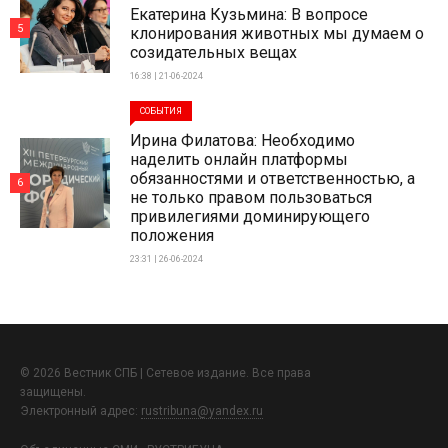
Екатерина Кузьмина: В вопросе
5
клонирования животных мы думаем о
созидательных вещах
16:38 | 21-06-2024
СОБЫТИЯ
Ирина Филатова: Необходимо
наделить онлайн платформы
обязанностями и ответственностью, а
6
не только правом пользоваться
привилегиями доминирующего
положения
23:31 | 26-06-2024
© 2026 Вестник СПБ | Сетевое издание. Все права
защищены.
Электронный адрес:
rustribuna@yandex.ru