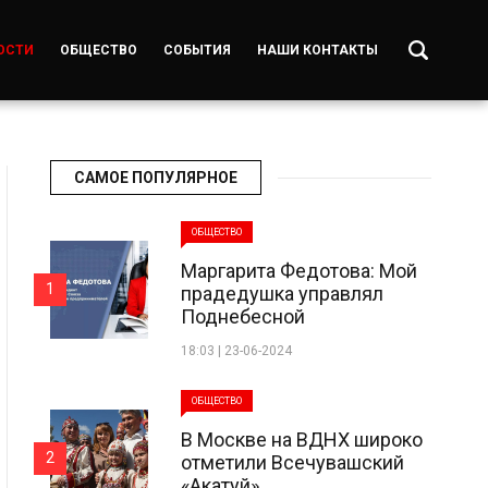
ОСТИ
ОБЩЕСТВО
СОБЫТИЯ
НАШИ КОНТАКТЫ
САМОЕ ПОПУЛЯРНОЕ
ОБЩЕСТВО
Маргарита Федотова: Мой
1
прадедушка управлял
Поднебесной
18:03 | 23-06-2024
ОБЩЕСТВО
В Москве на ВДНХ широко
2
отметили Всечувашский
«Акатуй»