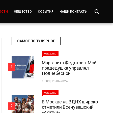
ОСТИ
ОБЩЕСТВО
СОБЫТИЯ
НАШИ КОНТАКТЫ
САМОЕ ПОПУЛЯРНОЕ
ОБЩЕСТВО
Маргарита Федотова: Мой
1
прадедушка управлял
Поднебесной
18:03 | 23-06-2024
ОБЩЕСТВО
В Москве на ВДНХ широко
2
отметили Всечувашский
«Акатуй»