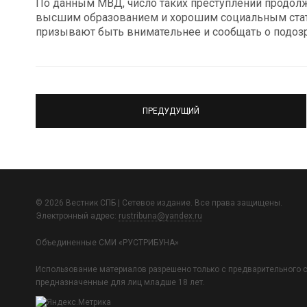
По данным МВД, число таких преступлений продолж
высшим образованием и хорошим социальным стату
призывают быть внимательнее и сообщать о подоз
ПРЕДУДУЩИЙ
© 2026 Вестник СПБ | Сетевое издание. Все права защищены.
Электронный адрес:
rustribuna@yandex.ru
Объединенные СМИ «РУСТРИБУНА»
Использование материалов разрешено только с предварительного с
предназначенные для лиц младше 18 лет.