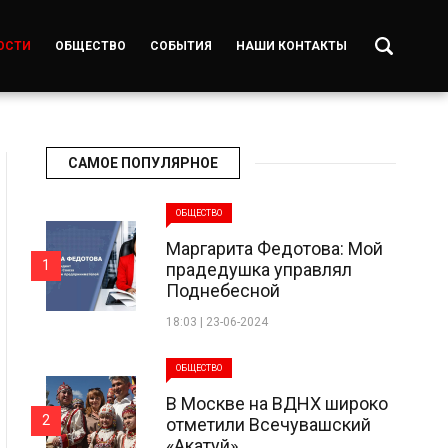
ОСТИ
ОБЩЕСТВО
СОБЫТИЯ
НАШИ КОНТАКТЫ
САМОЕ ПОПУЛЯРНОЕ
ОБЩЕСТВО
Маргарита Федотова: Мой
1
прадедушка управлял
Поднебесной
18:03 | 23-06-2024
ОБЩЕСТВО
В Москве на ВДНХ широко
2
отметили Всечувашский
«Акатуй»