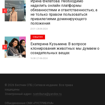
Ирина Филатова: Необходимо
наделить онлайн платформы
обязанностями и ответственностью, а
5
не только правом пользоваться
привилегиями доминирующего
положения
23:31 | 26-06-2024
СОБЫТИЯ
Екатерина Кузьмина: В вопросе
6
клонирования животных мы думаем о
созидательных вещах
16:38 | 21-06-2024
© 2026 Вестник СПБ | Сетевое издание. Все права
защищены.
Электронный адрес:
rustribuna@yandex.ru
Объединенные СМИ «РУСТРИБУНА»