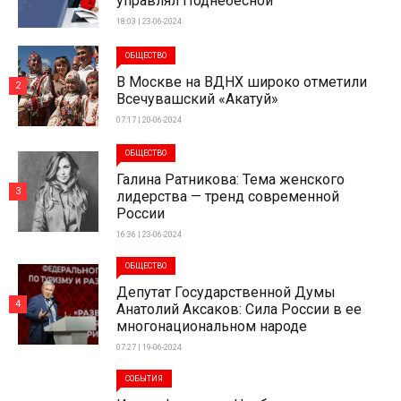
управлял Поднебесной
18:03 | 23-06-2024
ОБЩЕСТВО
В Москве на ВДНХ широко отметили
2
Всечувашский «Акатуй»
07:17 | 20-06-2024
ОБЩЕСТВО
Галина Ратникова: Тема женского
3
лидерства — тренд современной
России
16:36 | 23-06-2024
ОБЩЕСТВО
Депутат Государственной Думы
4
Анатолий Аксаков: Сила России в ее
многонациональном народе
07:27 | 19-06-2024
СОБЫТИЯ