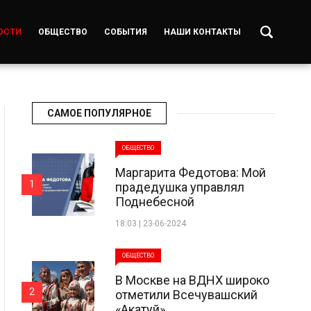
ОСТИ
ОБЩЕСТВО
СОБЫТИЯ
НАШИ КОНТАКТЫ
САМОЕ ПОПУЛЯРНОЕ
ОБЩЕСТВО
Маргарита Федотова: Мой
1
прадедушка управлял
Поднебесной
18:03 | 23-06-2024
ОБЩЕСТВО
В Москве на ВДНХ широко
2
отметили Всечувашский
«Акатуй»