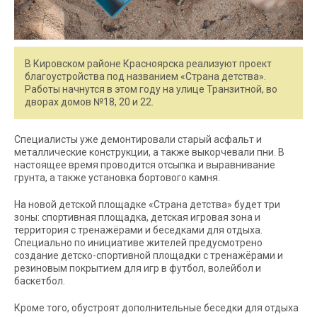
В Кировском районе Красноярска реализуют проект
благоустройства под названием «Страна детства».
Работы начнутся в этом году на улице Транзитной, во
дворах домов №18, 20 и 22.
Специалисты уже демонтировали старый асфальт и
металлические конструкции, а также выкорчевали пни. В
настоящее время проводится отсыпка и выравнивание
грунта, а также установка бортового камня.
На новой детской площадке «Страна детства» будет три
зоны: спортивная площадка, детская игровая зона и
территория с тренажёрами и беседками для отдыха.
Специально по инициативе жителей предусмотрено
создание детско-спортивной площадки с тренажёрами и
резиновым покрытием для игр в футбол, волейбол и
баскетбол.
Кроме того, обустроят дополнительные беседки для отдыха