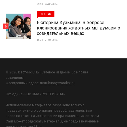
23:31 | 26-06-2024
СОБЫТИЯ
Екатерина Кузьмина: В вопросе
6
клонирования животных мы думаем о
созидательных вещах
16:38 | 21-06-2024
© 2026 Вестник СПБ | Сетевое издание. Все права
защищены.
Электронный адрес:
rustribuna@yandex.ru
Объединенные СМИ «РУСТРИБУНА»
Использование материалов разрешено только с
предварительного согласия правообладателей. Все
права на тексты и иллюстрации принадлежат их авторам.
Сайт может содержать материалы, не предназначенные
для лиц младше 18 лет.