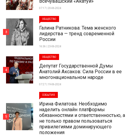
Всечувашский «Акатуй»
07:17 | 20-06-2024
ОБЩЕСТВО
Галина Ратникова: Тема женского
3
лидерства — тренд современной
России
16:36 | 23-06-2024
ОБЩЕСТВО
Депутат Государственной Думы
4
Анатолий Аксаков: Сила России в ее
многонациональном народе
07:27 | 19-06-2024
СОБЫТИЯ
Ирина Филатова: Необходимо
наделить онлайн платформы
обязанностями и ответственностью, а
5
не только правом пользоваться
привилегиями доминирующего
положения