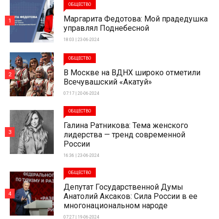
ОБЩЕСТВО
Маргарита Федотова: Мой прадедушка
1
управлял Поднебесной
18:03 | 23-06-2024
ОБЩЕСТВО
В Москве на ВДНХ широко отметили
2
Всечувашский «Акатуй»
07:17 | 20-06-2024
ОБЩЕСТВО
Галина Ратникова: Тема женского
3
лидерства — тренд современной
России
16:36 | 23-06-2024
ОБЩЕСТВО
Депутат Государственной Думы
4
Анатолий Аксаков: Сила России в ее
многонациональном народе
07:27 | 19-06-2024