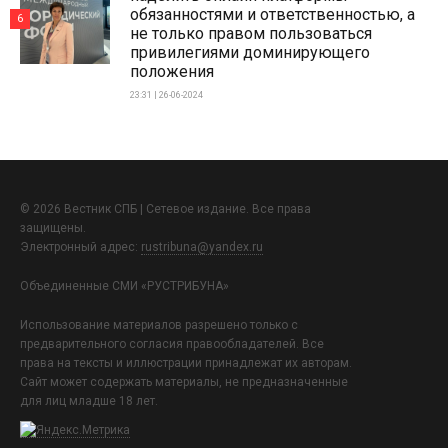
обязанностями и ответственностью, а
6
не только правом пользоваться
привилегиями доминирующего
положения
23:31 | 26-06-2024
© 2026 Вестник СПБ | Сетевое издание. Все права
защищены.
Электронный адрес:
rustribuna@yandex.ru
Объединенные СМИ «РУСТРИБУНА»
Использование материалов разрешено только с
предварительного согласия правообладателей. Все
права на тексты и иллюстрации принадлежат их авторам.
Сайт может содержать материалы, не предназначенные
для лиц младше 18 лет.