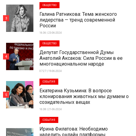
ОБЩЕСТВО
Галина Ратникова: Тема женского
3
лидерства — тренд современной
России
16:36 | 23-06-2024
ОБЩЕСТВО
Депутат Государственной Думы
4
Анатолий Аксаков: Сила России в ее
многонациональном народе
07:27 | 19-06-2024
СОБЫТИЯ
Екатерина Кузьмина: В вопросе
5
клонирования животных мы думаем о
созидательных вещах
16:38 | 21-06-2024
СОБЫТИЯ
Ирина Филатова: Необходимо
наделить онлайн платформы