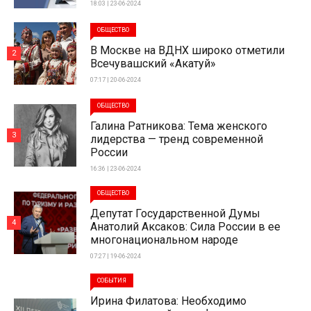
18:03 | 23-06-2024
ОБЩЕСТВО
В Москве на ВДНХ широко отметили
2
Всечувашский «Акатуй»
07:17 | 20-06-2024
ОБЩЕСТВО
Галина Ратникова: Тема женского
3
лидерства — тренд современной
России
16:36 | 23-06-2024
ОБЩЕСТВО
Депутат Государственной Думы
4
Анатолий Аксаков: Сила России в ее
многонациональном народе
07:27 | 19-06-2024
СОБЫТИЯ
Ирина Филатова: Необходимо