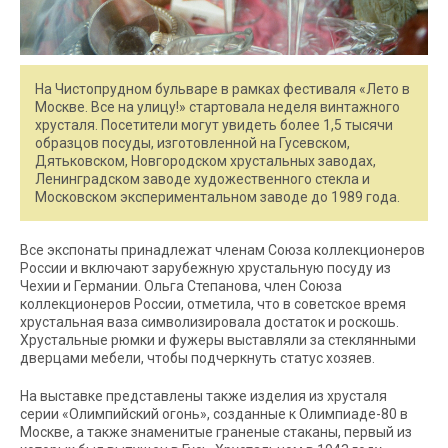
На Чистопрудном бульваре в рамках фестиваля «Лето в
Москве. Все на улицу!» стартовала неделя винтажного
хрусталя. Посетители могут увидеть более 1,5 тысячи
образцов посуды, изготовленной на Гусевском,
Дятьковском, Новгородском хрустальных заводах,
Ленинградском заводе художественного стекла и
Московском экспериментальном заводе до 1989 года.
Все экспонаты принадлежат членам Союза коллекционеров
России и включают зарубежную хрустальную посуду из
Чехии и Германии. Ольга Степанова, член Союза
коллекционеров России, отметила, что в советское время
хрустальная ваза символизировала достаток и роскошь.
Хрустальные рюмки и фужеры выставляли за стеклянными
дверцами мебели, чтобы подчеркнуть статус хозяев.
На выставке представлены также изделия из хрусталя
серии «Олимпийский огонь», созданные к Олимпиаде-80 в
Москве, а также знаменитые граненые стаканы, первый из