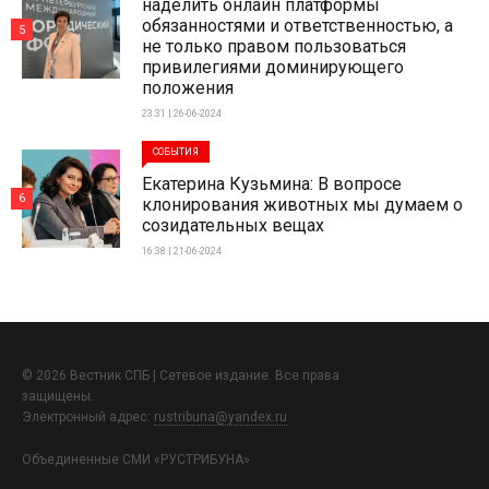
наделить онлайн платформы
обязанностями и ответственностью, а
5
не только правом пользоваться
привилегиями доминирующего
положения
23:31 | 26-06-2024
СОБЫТИЯ
Екатерина Кузьмина: В вопросе
6
клонирования животных мы думаем о
созидательных вещах
16:38 | 21-06-2024
© 2026 Вестник СПБ | Сетевое издание. Все права
защищены.
Электронный адрес:
rustribuna@yandex.ru
Объединенные СМИ «РУСТРИБУНА»