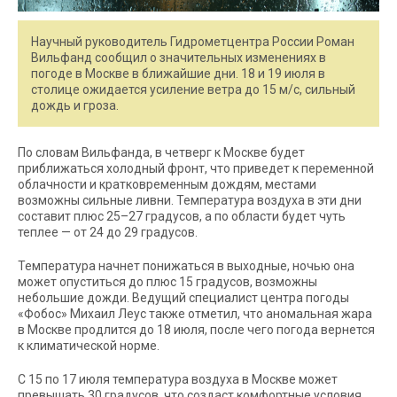
Научный руководитель Гидрометцентра России Роман
Вильфанд сообщил о значительных изменениях в
погоде в Москве в ближайшие дни. 18 и 19 июля в
столице ожидается усиление ветра до 15 м/с, сильный
дождь и гроза.
По словам Вильфанда, в четверг к Москве будет
приближаться холодный фронт, что приведет к переменной
облачности и кратковременным дождям, местами
возможны сильные ливни. Температура воздуха в эти дни
составит плюс 25–27 градусов, а по области будет чуть
теплее — от 24 до 29 градусов.
Температура начнет понижаться в выходные, ночью она
может опуститься до плюс 15 градусов, возможны
небольшие дожди. Ведущий специалист центра погоды
«Фобос» Михаил Леус также отметил, что аномальная жара
в Москве продлится до 18 июля, после чего погода вернется
к климатической норме.
С 15 по 17 июля температура воздуха в Москве может
превышать 30 градусов, что создаст комфортные условия