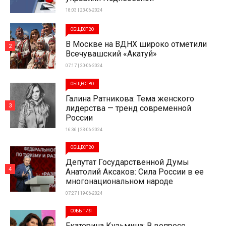
18:03 | 23-06-2024
ОБЩЕСТВО
В Москве на ВДНХ широко отметили
2
Всечувашский «Акатуй»
07:17 | 20-06-2024
ОБЩЕСТВО
Галина Ратникова: Тема женского
3
лидерства — тренд современной
России
16:36 | 23-06-2024
ОБЩЕСТВО
Депутат Государственной Думы
4
Анатолий Аксаков: Сила России в ее
многонациональном народе
07:27 | 19-06-2024
СОБЫТИЯ
Екатерина Кузьмина: В вопросе