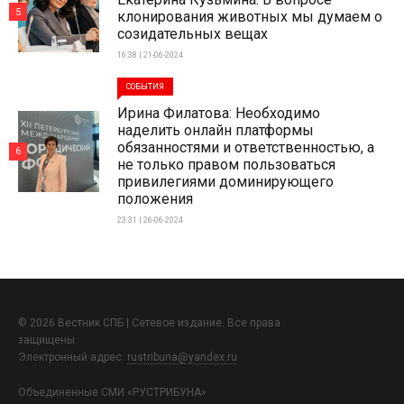
5
клонирования животных мы думаем о
созидательных вещах
16:38 | 21-06-2024
СОБЫТИЯ
Ирина Филатова: Необходимо
наделить онлайн платформы
обязанностями и ответственностью, а
6
не только правом пользоваться
привилегиями доминирующего
положения
23:31 | 26-06-2024
© 2026 Вестник СПБ | Сетевое издание. Все права
защищены.
Электронный адрес:
rustribuna@yandex.ru
Объединенные СМИ «РУСТРИБУНА»