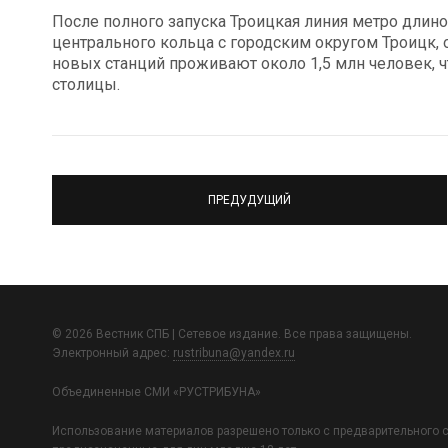
После полного запуска Троицкая линия метро длин
центрального кольца с городским округом Троицк,
новых станций проживают около 1,5 млн человек, 
столицы.
ПРЕДУДУЩИЙ
© 2026 Вестник СПБ | Сетевое издание. Все права защищены.
Электронный адрес:
rustribuna@yandex.ru
Объединенные СМИ «РУСТРИБУНА»
Использование материалов разрешено только с предварительного с