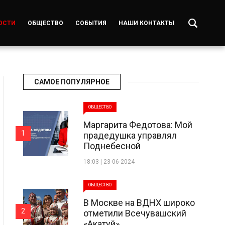
ОСТИ
ОБЩЕСТВО
СОБЫТИЯ
НАШИ КОНТАКТЫ
САМОЕ ПОПУЛЯРНОЕ
ОБЩЕСТВО
Маргарита Федотова: Мой
1
прадедушка управлял
Поднебесной
18:03 | 23-06-2024
ОБЩЕСТВО
В Москве на ВДНХ широко
2
отметили Всечувашский
«Акатуй»