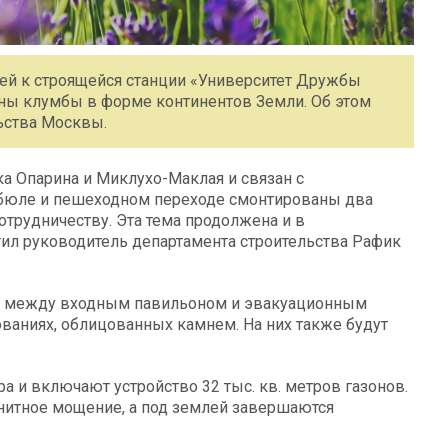
щей к строящейся станции «Университет Дружбы
ены клумбы в форме континентов Земли. Об этом
ьства Москвы.
а Опарина и Миклухо-Маклая и связан с
бюле и пешеходном переходе смонтированы два
трудничеству. Эта тема продолжена и в
тил руководитель департамента строительства Рафик
а между входным павильоном и эвакуационным
ованиях, облицованных камнем. На них также будут
а и включают устройство 32 тыс. кв. метров газонов.
нитное мощение, а под землей завершаются