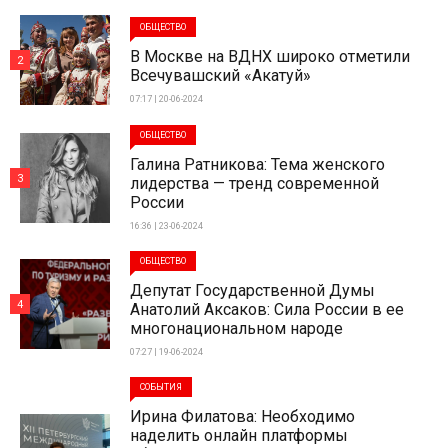
ОБЩЕСТВО
В Москве на ВДНХ широко отметили
2
Всечувашский «Акатуй»
07:17 | 20-06-2024
ОБЩЕСТВО
Галина Ратникова: Тема женского
3
лидерства — тренд современной
России
16:36 | 23-06-2024
ОБЩЕСТВО
Депутат Государственной Думы
4
Анатолий Аксаков: Сила России в ее
многонациональном народе
07:27 | 19-06-2024
СОБЫТИЯ
Ирина Филатова: Необходимо
наделить онлайн платформы