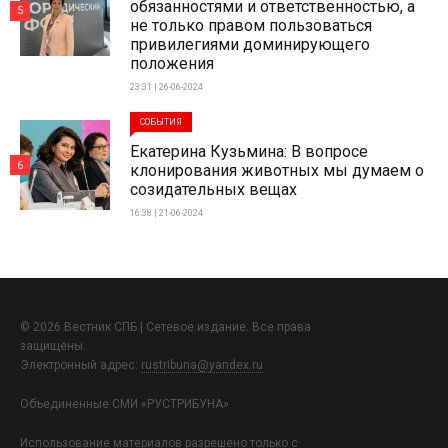
обязанностями и ответственностью, а
5
не только правом пользоваться
привилегиями доминирующего
положения
23:31 | 26-06-2024
СОБЫТИЯ
Екатерина Кузьмина: В вопросе
6
клонирования животных мы думаем о
созидательных вещах
16:38 | 21-06-2024
© 2026 Вестник СПБ | Сетевое издание. Все права
защищены.
Электронный адрес:
rustribuna@yandex.ru
Объединенные СМИ «РУСТРИБУНА»
Использование материалов разрешено только с