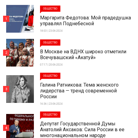
ОБЩЕСТВО
Маргарита Федотова: Мой прадедушка
1
управлял Поднебесной
18:03 | 23-06-2024
ОБЩЕСТВО
В Москве на ВДНХ широко отметили
2
Всечувашский «Акатуй»
07:17 | 20-06-2024
ОБЩЕСТВО
Галина Ратникова: Тема женского
3
лидерства — тренд современной
России
16:36 | 23-06-2024
ОБЩЕСТВО
Депутат Государственной Думы
4
Анатолий Аксаков: Сила России в ее
многонациональном народе