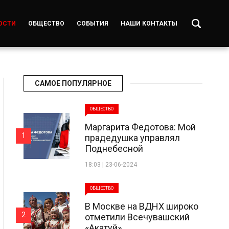
ОСТИ
ОБЩЕСТВО
СОБЫТИЯ
НАШИ КОНТАКТЫ
САМОЕ ПОПУЛЯРНОЕ
ОБЩЕСТВО
Маргарита Федотова: Мой
1
прадедушка управлял
Поднебесной
18:03 | 23-06-2024
ОБЩЕСТВО
В Москве на ВДНХ широко
2
отметили Всечувашский
«Акатуй»