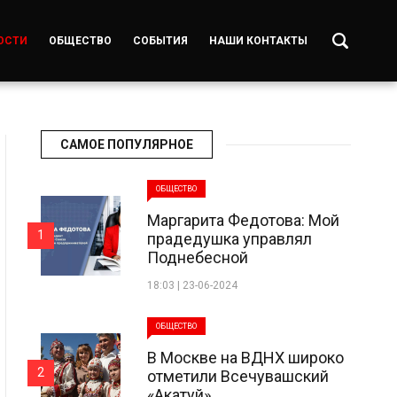
ОСТИ
ОБЩЕСТВО
СОБЫТИЯ
НАШИ КОНТАКТЫ
САМОЕ ПОПУЛЯРНОЕ
ОБЩЕСТВО
Маргарита Федотова: Мой
1
прадедушка управлял
Поднебесной
18:03 | 23-06-2024
ОБЩЕСТВО
В Москве на ВДНХ широко
2
отметили Всечувашский
«Акатуй»