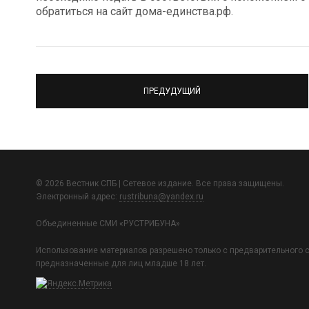
обратиться на сайт дома-единства.рф.
ПРЕДУДУЩИЙ
© 2026 Вестник СПБ | Сетевое издание. Все права защищены.
Электронный адрес:
rustribuna@yandex.ru
Объединенные СМИ «РУСТРИБУНА»
Использование материалов разрешено только с предварительного с
предназначенные для лиц младше 18 лет.