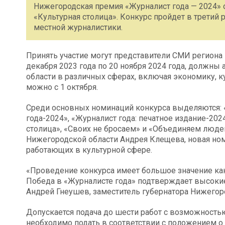
Нижегородская премия «Журналист года — 2024» 
«Культурная столица». Конкурс пройдет в третий
местной журналистики.
Принять участие могут представители СМИ региона
декабря 2023 года по 20 ноября 2024 года, должн
области в различных сферах, включая экономику, к
можно с 1 октября.
Среди основных номинаций конкурса выделяются: 
года-2024», «Журналист года: печатное издание-202
столица», «Своих не бросаем» и «Объединяем люде
Нижегородской области Андрея Клещева, новая но
работающих в культурной сфере.
«Проведение конкурса имеет большое значение как
Победа в «Журналисте года» подтверждает высокие
Андрей Гнеушев, заместитель губернатора Нижегор
Допускается подача до шести работ с возможностью
необходимо подать в соответствии с положением 