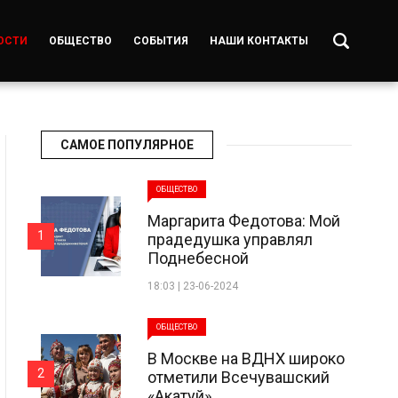
ОСТИ
ОБЩЕСТВО
СОБЫТИЯ
НАШИ КОНТАКТЫ
САМОЕ ПОПУЛЯРНОЕ
ОБЩЕСТВО
Маргарита Федотова: Мой
1
прадедушка управлял
Поднебесной
18:03 | 23-06-2024
ОБЩЕСТВО
В Москве на ВДНХ широко
2
отметили Всечувашский
«Акатуй»