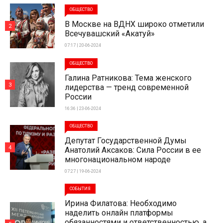
ОБЩЕСТВО
В Москве на ВДНХ широко отметили
2
Всечувашский «Акатуй»
07:17 | 20-06-2024
ОБЩЕСТВО
Галина Ратникова: Тема женского
3
лидерства — тренд современной
России
16:36 | 23-06-2024
ОБЩЕСТВО
Депутат Государственной Думы
4
Анатолий Аксаков: Сила России в ее
многонациональном народе
07:27 | 19-06-2024
СОБЫТИЯ
Ирина Филатова: Необходимо
наделить онлайн платформы
обязанностями и ответственностью, а