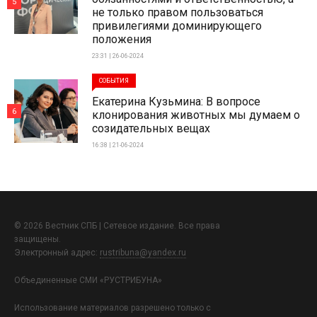
5
не только правом пользоваться
привилегиями доминирующего
положения
23:31 | 26-06-2024
СОБЫТИЯ
Екатерина Кузьмина: В вопросе
6
клонирования животных мы думаем о
созидательных вещах
16:38 | 21-06-2024
© 2026 Вестник СПБ | Сетевое издание. Все права
защищены.
Электронный адрес:
rustribuna@yandex.ru
Объединенные СМИ «РУСТРИБУНА»
Использование материалов разрешено только с