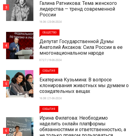
Галина Ратникова: Тема женского
3
лидерства — тренд современной
России
16:36 | 23-06-2024
ОБЩЕСТВО
Депутат Государственной Думы
4
Анатолий Аксаков: Сила России в ее
многонациональном народе
07:27 | 19-06-2024
СОБЫТИЯ
Екатерина Кузьмина: В вопросе
5
клонирования животных мы думаем о
созидательных вещах
16:38 | 21-06-2024
СОБЫТИЯ
Ирина Филатова: Необходимо
наделить онлайн платформы
обязанностями и ответственностью, а
6
не только правом пользоваться