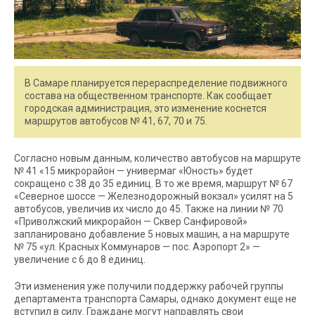
В Самаре планируется перераспределение подвижного
состава на общественном транспорте. Как сообщает
городская администрация, это изменение коснется
маршрутов автобусов № 41, 67, 70 и 75.
Согласно новым данным, количество автобусов на маршруте
№ 41 «15 микрорайон — универмаг «Юность» будет
сокращено с 38 до 35 единиц. В то же время, маршрут № 67
«Северное шоссе — Железнодорожный вокзал» усилят на 5
автобусов, увеличив их число до 45. Также на линии № 70
«Приволжский микрорайон — Сквер Санфировой»
запланировано добавление 5 новых машин, а на маршруте
№ 75 «ул. Красных Коммунаров — пос. Аэропорт 2» —
увеличение с 6 до 8 единиц.
Эти изменения уже получили поддержку рабочей группы
департамента транспорта Самары, однако документ еще не
вступил в силу. Граждане могут направлять свои