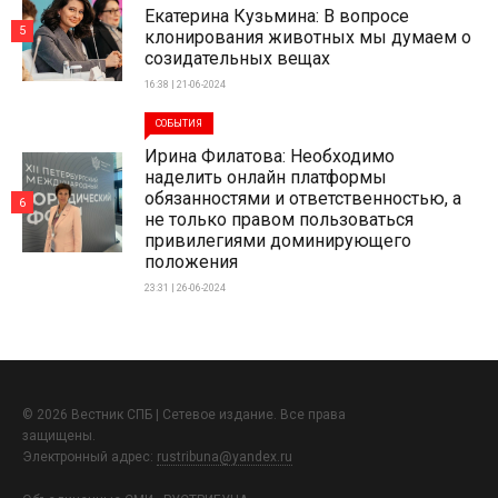
Екатерина Кузьмина: В вопросе
5
клонирования животных мы думаем о
созидательных вещах
16:38 | 21-06-2024
СОБЫТИЯ
Ирина Филатова: Необходимо
наделить онлайн платформы
обязанностями и ответственностью, а
6
не только правом пользоваться
привилегиями доминирующего
положения
23:31 | 26-06-2024
© 2026 Вестник СПБ | Сетевое издание. Все права
защищены.
Электронный адрес:
rustribuna@yandex.ru