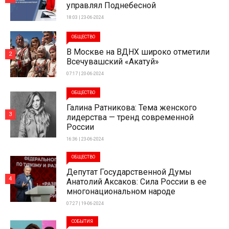
управлял Поднебесной
18:03 | 23-06-2024
ОБЩЕСТВО
В Москве на ВДНХ широко отметили
2
Всечувашский «Акатуй»
07:17 | 20-06-2024
ОБЩЕСТВО
Галина Ратникова: Тема женского
3
лидерства — тренд современной
России
16:36 | 23-06-2024
ОБЩЕСТВО
Депутат Государственной Думы
4
Анатолий Аксаков: Сила России в ее
многонациональном народе
07:27 | 19-06-2024
СОБЫТИЯ