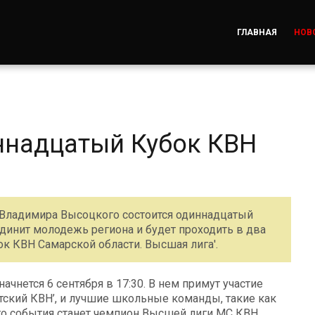
ГЛАВНАЯ
НОВ
ннадцатый Кубок КВН
и Владимира Высоцкого состоится одиннадцатый
динит молодежь региона и будет проходить в два
бок КВН Самарской области. Высшая лига'.
начнется 6 сентября в 17:30. В нем примут участие
ский КВН’, и лучшие школьные команды, такие как
того события станет чемпион Высшей лиги МС КВН