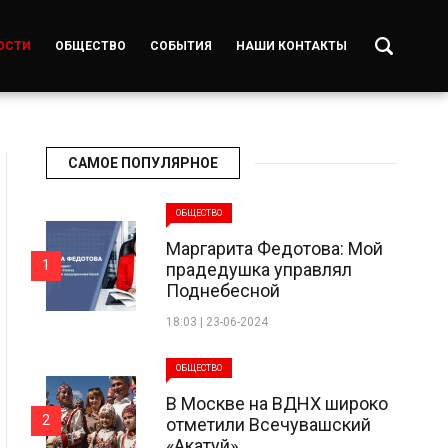
ОСТИ
ОБЩЕСТВО
СОБЫТИЯ
НАШИ КОНТАКТЫ
САМОЕ ПОПУЛЯРНОЕ
ОБЩЕСТВО
Маргарита Федотова: Мой
1
прадедушка управлял
Поднебесной
18:03 | 23-06-2024
ОБЩЕСТВО
В Москве на ВДНХ широко
2
отметили Всечувашский
«Акатуй»