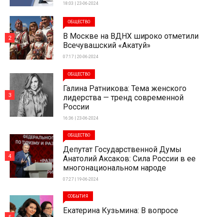
18:03 | 23-06-2024
ОБЩЕСТВО
В Москве на ВДНХ широко отметили
2
Всечувашский «Акатуй»
07:17 | 20-06-2024
ОБЩЕСТВО
Галина Ратникова: Тема женского
3
лидерства — тренд современной
России
16:36 | 23-06-2024
ОБЩЕСТВО
Депутат Государственной Думы
4
Анатолий Аксаков: Сила России в ее
многонациональном народе
07:27 | 19-06-2024
СОБЫТИЯ
Екатерина Кузьмина: В вопросе