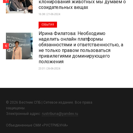
5
клонирования животных мы думаем о
созидательных вещах
16:38 | 21-06-2024
СОБЫТИЯ
Ирина Филатова: Необходимо
наделить онлайн платформы
обязанностями и ответственностью, а
6
не только правом пользоваться
привилегиями доминирующего
положения
23:31 | 26-06-2024
© 2026 Вестник СПБ | Сетевое издание. Все права
защищены.
Электронный адрес:
rustribuna@yandex.ru
Объединенные СМИ «РУСТРИБУНА»