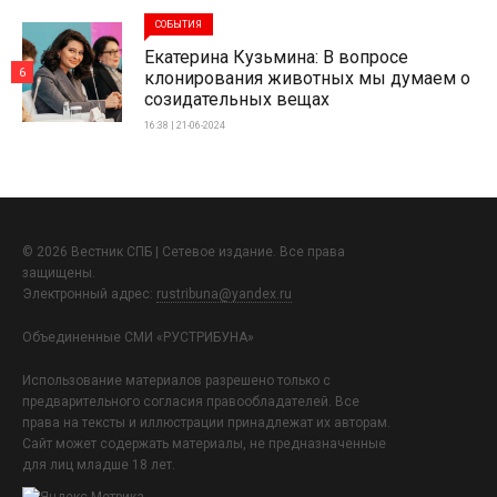
СОБЫТИЯ
Екатерина Кузьмина: В вопросе
6
клонирования животных мы думаем о
созидательных вещах
16:38 | 21-06-2024
© 2026 Вестник СПБ | Сетевое издание. Все права
защищены.
Электронный адрес:
rustribuna@yandex.ru
Объединенные СМИ «РУСТРИБУНА»
Использование материалов разрешено только с
предварительного согласия правообладателей. Все
права на тексты и иллюстрации принадлежат их авторам.
Сайт может содержать материалы, не предназначенные
для лиц младше 18 лет.