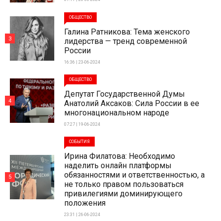
ОБЩЕСТВО
Галина Ратникова: Тема женского
3
лидерства — тренд современной
России
16:36 | 23-06-2024
ОБЩЕСТВО
Депутат Государственной Думы
4
Анатолий Аксаков: Сила России в ее
многонациональном народе
07:27 | 19-06-2024
СОБЫТИЯ
Ирина Филатова: Необходимо
наделить онлайн платформы
обязанностями и ответственностью, а
5
не только правом пользоваться
привилегиями доминирующего
положения
23:31 | 26-06-2024