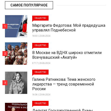
САМОЕ ПОПУЛЯРНОЕ
ОБЩЕСТВО
Маргарита Федотова: Мой прадедушка
1
управлял Поднебесной
18:03 | 23-06-2024
ОБЩЕСТВО
В Москве на ВДНХ широко отметили
2
Всечувашский «Акатуй»
07:17 | 20-06-2024
ОБЩЕСТВО
Галина Ратникова: Тема женского
3
лидерства — тренд современной
России
16:36 | 23-06-2024
ОБЩЕСТВО
Депутат Государственной Думы