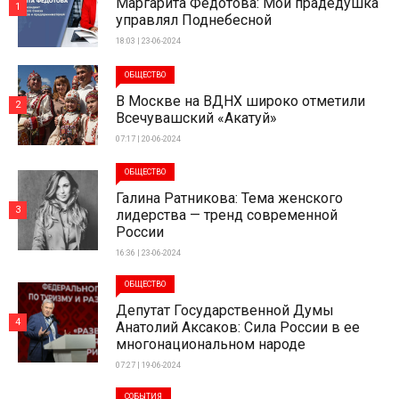
Маргарита Федотова: Мой прадедушка
1
управлял Поднебесной
18:03 | 23-06-2024
ОБЩЕСТВО
В Москве на ВДНХ широко отметили
2
Всечувашский «Акатуй»
07:17 | 20-06-2024
ОБЩЕСТВО
Галина Ратникова: Тема женского
3
лидерства — тренд современной
России
16:36 | 23-06-2024
ОБЩЕСТВО
Депутат Государственной Думы
4
Анатолий Аксаков: Сила России в ее
многонациональном народе
07:27 | 19-06-2024
СОБЫТИЯ