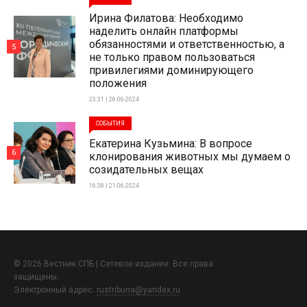
Ирина Филатова: Необходимо
наделить онлайн платформы
обязанностями и ответственностью, а
5
не только правом пользоваться
привилегиями доминирующего
положения
23:31 | 26-06-2024
СОБЫТИЯ
Екатерина Кузьмина: В вопросе
6
клонирования животных мы думаем о
созидательных вещах
16:38 | 21-06-2024
© 2026 Вестник СПБ | Сетевое издание. Все права
защищены.
Электронный адрес:
rustribuna@yandex.ru