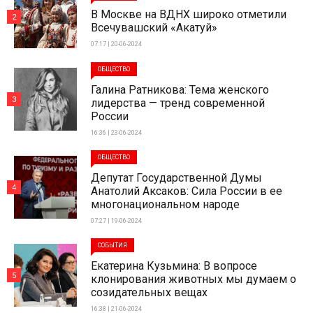
В Москве на ВДНХ широко отметили
2
Всечувашский «Акатуй»
07:17 | 20-06-2024
ОБЩЕСТВО
Галина Ратникова: Тема женского
3
лидерства — тренд современной
России
16:36 | 23-06-2024
ОБЩЕСТВО
Депутат Государственной Думы
4
Анатолий Аксаков: Сила России в ее
многонациональном народе
07:27 | 19-06-2024
СОБЫТИЯ
Екатерина Кузьмина: В вопросе
5
клонирования животных мы думаем о
созидательных вещах
16:38 | 21-06-2024