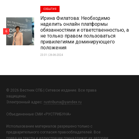
СОБЫТИЯ
Ирина Филатова: Необходимо
наделить онлайн платформы
обязанностями и ответственностью, а
6
не только правом пользоваться
привилегиями доминирующего
положения
23:31 | 26-06-2024
© 2026 Вестник СПБ | Сетевое издание. Все права
защищены.
Электронный адрес:
rustribuna@yandex.ru
Объединенные СМИ «РУСТРИБУНА»
Использование материалов разрешено только с
предварительного согласия правообладателей. Все
права на тексты и иллюстрации принадлежат их авторам.