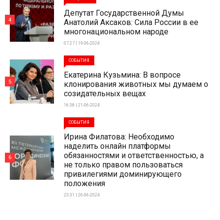
Депутат Государственной Думы
4
Анатолий Аксаков: Сила России в ее
многонациональном народе
07:27 | 19-06-2024
СОБЫТИЯ
Екатерина Кузьмина: В вопросе
5
клонирования животных мы думаем о
созидательных вещах
16:38 | 21-06-2024
СОБЫТИЯ
Ирина Филатова: Необходимо
наделить онлайн платформы
обязанностями и ответственностью, а
6
не только правом пользоваться
привилегиями доминирующего
положения
23:31 | 26-06-2024