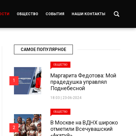
ОСТИ
ОБЩЕСТВО
СОБЫТИЯ
НАШИ КОНТАКТЫ
САМОЕ ПОПУЛЯРНОЕ
ОБЩЕСТВО
Маргарита Федотова: Мой
1
прадедушка управлял
Поднебесной
18:03 | 23-06-2024
ОБЩЕСТВО
В Москве на ВДНХ широко
2
отметили Всечувашский
«Акатуй»