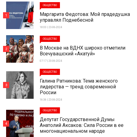
ОБЩЕСТВО
Маргарита Федотова: Мой прадедушка
1
управлял Поднебесной
18:03 | 23-06-2024
ОБЩЕСТВО
В Москве на ВДНХ широко отметили
2
Всечувашский «Акатуй»
07:17 | 20-06-2024
ОБЩЕСТВО
Галина Ратникова: Тема женского
3
лидерства — тренд современной
России
16:36 | 23-06-2024
ОБЩЕСТВО
Депутат Государственной Думы
4
Анатолий Аксаков: Сила России в ее
многонациональном народе