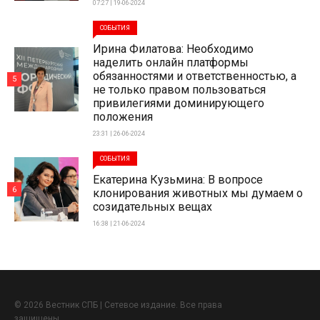
07:27 | 19-06-2024
СОБЫТИЯ
Ирина Филатова: Необходимо
наделить онлайн платформы
обязанностями и ответственностью, а
5
не только правом пользоваться
привилегиями доминирующего
положения
23:31 | 26-06-2024
СОБЫТИЯ
Екатерина Кузьмина: В вопросе
6
клонирования животных мы думаем о
созидательных вещах
16:38 | 21-06-2024
© 2026 Вестник СПБ | Сетевое издание. Все права
защищены.