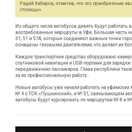
Радий Хабиров, отметив, что это приобретение я
столицы».
Из общего числа автобусов девять будут работать 
востребованные маршруты в Уфе. Большая часть н
31, 51 и 57А, которые соединяют важные точки гор
оснащены газовыми двигателями, что делает их бо
Каждое транспортное средство оборудовано камер
спутниковой навигации и USB-портами для зарядки
передвижению пассажиров. Глава республики такж
за их профессиональную работу.
Новые автобусы уже начали работать на уфимских
№ 4 с ТСК «Пушкинский», и № 51, связывающем авт
автобусы будут курсировать по маршрутам № 8 и №