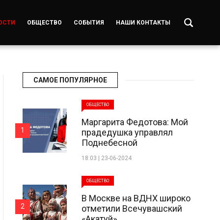
ОСТИ
ОБЩЕСТВО
СОБЫТИЯ
НАШИ КОНТАКТЫ
САМОЕ ПОПУЛЯРНОЕ
ОБЩЕСТВО
Маргарита Федотова: Мой
1
прадедушка управлял
Поднебесной
18:03 | 23-06-2024
ОБЩЕСТВО
В Москве на ВДНХ широко
2
отметили Всечувашский
«Акатуй»