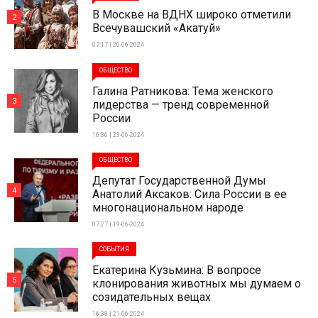
В Москве на ВДНХ широко отметили
2
Всечувашский «Акатуй»
07:17 | 20-06-2024
ОБЩЕСТВО
Галина Ратникова: Тема женского
3
лидерства — тренд современной
России
16:36 | 23-06-2024
ОБЩЕСТВО
Депутат Государственной Думы
4
Анатолий Аксаков: Сила России в ее
многонациональном народе
07:27 | 19-06-2024
СОБЫТИЯ
Екатерина Кузьмина: В вопросе
5
клонирования животных мы думаем о
созидательных вещах
16:38 | 21-06-2024