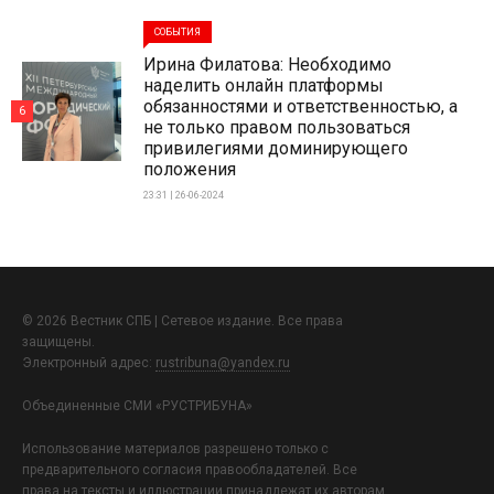
СОБЫТИЯ
Ирина Филатова: Необходимо
наделить онлайн платформы
обязанностями и ответственностью, а
6
не только правом пользоваться
привилегиями доминирующего
положения
23:31 | 26-06-2024
© 2026 Вестник СПБ | Сетевое издание. Все права
защищены.
Электронный адрес:
rustribuna@yandex.ru
Объединенные СМИ «РУСТРИБУНА»
Использование материалов разрешено только с
предварительного согласия правообладателей. Все
права на тексты и иллюстрации принадлежат их авторам.