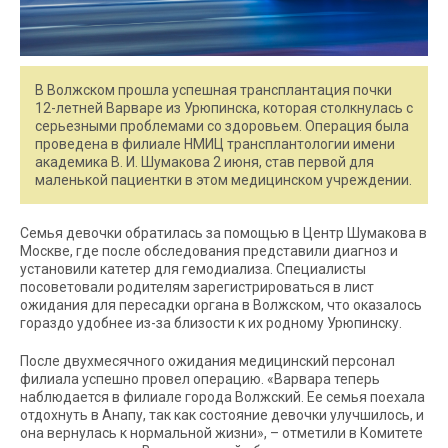
В Волжском прошла успешная трансплантация почки
12-летней Варваре из Урюпинска, которая столкнулась с
серьезными проблемами со здоровьем. Операция была
проведена в филиале НМИЦ трансплантологии имени
академика В. И. Шумакова 2 июня, став первой для
маленькой пациентки в этом медицинском учреждении.
Семья девочки обратилась за помощью в Центр Шумакова в
Москве, где после обследования представили диагноз и
установили катетер для гемодиализа. Специалисты
посоветовали родителям зарегистрироваться в лист
ожидания для пересадки органа в Волжском, что оказалось
гораздо удобнее из-за близости к их родному Урюпинску.
После двухмесячного ожидания медицинский персонал
филиала успешно провел операцию. «Варвара теперь
наблюдается в филиале города Волжский. Ее семья поехала
отдохнуть в Анапу, так как состояние девочки улучшилось, и
она вернулась к нормальной жизни», – отметили в Комитете