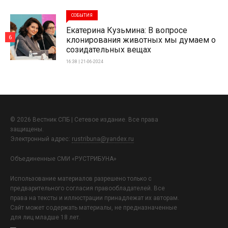
СОБЫТИЯ
Екатерина Кузьмина: В вопросе
6
клонирования животных мы думаем о
созидательных вещах
16:38 | 21-06-2024
© 2026 Вестник СПБ | Сетевое издание. Все права
защищены.
Электронный адрес:
rustribuna@yandex.ru
Объединенные СМИ «РУСТРИБУНА»
Использование материалов разрешено только с
предварительного согласия правообладателей. Все
права на тексты и иллюстрации принадлежат их авторам.
Сайт может содержать материалы, не предназначенные
для лиц младше 18 лет.